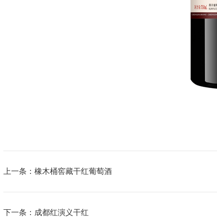
上一条：橡木桶窖藏干红葡萄酒
下一条：成都红演义干红